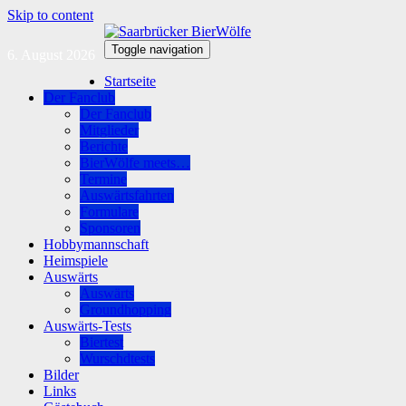
Skip to content
Toggle navigation
6. August 2026
Startseite
Der Fanclub
Der Fanclub
Mitglieder
Berichte
BierWölfe meets…
Termine
Auswärtsfahrten
Formulare
Sponsoren
Hobbymannschaft
Heimspiele
Auswärts
Auswärts
Groundhopping
Auswärts-Tests
Biertest
Wurschdtests
Bilder
Links