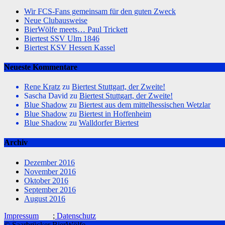
Wir FCS-Fans gemeinsam für den guten Zweck
Neue Clubausweise
BierWölfe meets… Paul Trickett
Biertest SSV Ulm 1846
Biertest KSV Hessen Kassel
Neueste Kommentare
Rene Kratz
zu
Biertest Stuttgart, der Zweite!
Sascha David
zu
Biertest Stuttgart, der Zweite!
Blue Shadow
zu
Biertest aus dem mittelhessischen Wetzlar
Blue Shadow
zu
Biertest in Hoffenheim
Blue Shadow
zu
Walldorfer Biertest
Archiv
Dezember 2016
November 2016
Oktober 2016
September 2016
August 2016
Impressum
;
Datenschutz
© Saarbrücker BierWölfe