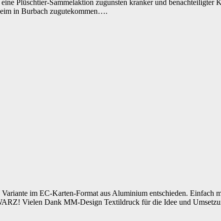
eine Plüschtier-Sammelaktion zugunsten kranker und benachteiligter Kin
enheim in Burbach zugutekommen….
 Variante im EC-Karten-Format aus Aluminium entschieden. Einfach ma
RZ! Vielen Dank MM-Design Textildruck für die Idee und Umsetz