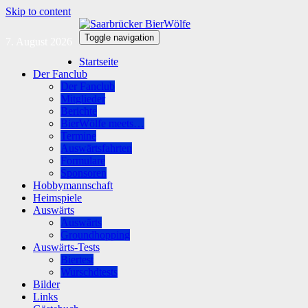
Skip to content
Toggle navigation
7. August 2026
Startseite
Der Fanclub
Der Fanclub
Mitglieder
Berichte
BierWölfe meets…
Termine
Auswärtsfahrten
Formulare
Sponsoren
Hobbymannschaft
Heimspiele
Auswärts
Auswärts
Groundhopping
Auswärts-Tests
Biertest
Wurschdtests
Bilder
Links