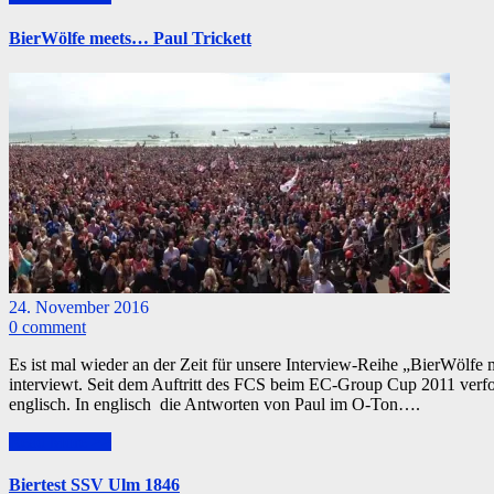
BierWölfe meets… Paul Trickett
24. November 2016
0 comment
Es ist mal wieder an der Zeit für unsere Interview-Reihe „BierWölfe 
interviewt. Seit dem Auftritt des FCS beim EC-Group Cup 2011 verfol
englisch. In englisch die Antworten von Paul im O-Ton….
Read More >>
Biertest SSV Ulm 1846