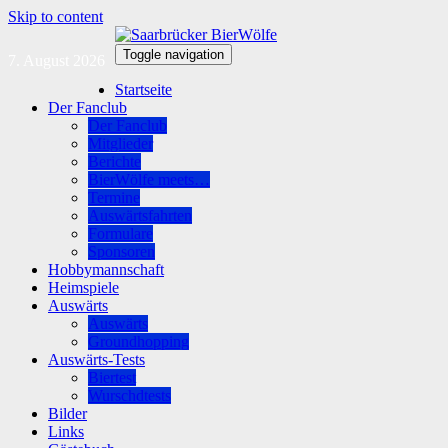
Skip to content
Toggle navigation
7. August 2026
Startseite
Der Fanclub
Der Fanclub
Mitglieder
Berichte
BierWölfe meets…
Termine
Auswärtsfahrten
Formulare
Sponsoren
Hobbymannschaft
Heimspiele
Auswärts
Auswärts
Groundhopping
Auswärts-Tests
Biertest
Wurschdtests
Bilder
Links