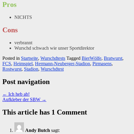
Pros
NICHTS
Cons
verbrannt
Wurschd schwach wie unser Sportdirektor
Posted in
Startseite
,
Wurschdtests
Tagged
BierWölfe
,
Bratwurst
,
FCS
,
Heimspiel
,
Hermann-Neuberger-Stadion
,
Pirmasens
,
Rostwurst
,
Stadion
,
Wurschdtest
Post navigation
←
Ich heb ab!
Aufkleber der SBW
→
This article has 1 Comment
Andy Butch
sagt: