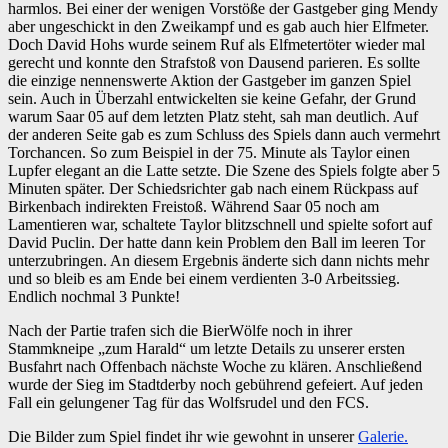
harmlos. Bei einer der wenigen Vorstöße der Gastgeber ging Mendy
aber ungeschickt in den Zweikampf und es gab auch hier Elfmeter.
Doch David Hohs wurde seinem Ruf als Elfmetertöter wieder mal
gerecht und konnte den Strafstoß von Dausend parieren. Es sollte
die einzige nennenswerte Aktion der Gastgeber im ganzen Spiel
sein. Auch in Überzahl entwickelten sie keine Gefahr, der Grund
warum Saar 05 auf dem letzten Platz steht, sah man deutlich. Auf
der anderen Seite gab es zum Schluss des Spiels dann auch vermehrt
Torchancen. So zum Beispiel in der 75. Minute als Taylor einen
Lupfer elegant an die Latte setzte. Die Szene des Spiels folgte aber 5
Minuten später. Der Schiedsrichter gab nach einem Rückpass auf
Birkenbach indirekten Freistoß. Während Saar 05 noch am
Lamentieren war, schaltete Taylor blitzschnell und spielte sofort auf
David Puclin. Der hatte dann kein Problem den Ball im leeren Tor
unterzubringen. An diesem Ergebnis änderte sich dann nichts mehr
und so bleib es am Ende bei einem verdienten 3-0 Arbeitssieg.
Endlich nochmal 3 Punkte!
Nach der Partie trafen sich die BierWölfe noch in ihrer
Stammkneipe „zum Harald“ um letzte Details zu unserer ersten
Busfahrt nach Offenbach nächste Woche zu klären. Anschließend
wurde der Sieg im Stadtderby noch gebührend gefeiert. Auf jeden
Fall ein gelungener Tag für das Wolfsrudel und den FCS.
Die Bilder zum Spiel findet ihr wie gewohnt in unserer
Galerie.