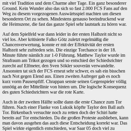
mit viel Tradition und dem Charme alter Tage. Ein ganz besonderer
Ground. Kein Wunder also das sich so fast 2.000 FCS Fans auf den
Weg zu diesem vorgezogenen Auswärtsspiel machten um diesen
besonderen Ort zu sehen. Mindestens genauso beeindruckend war
die Heimszene, die fast das ganze Spiel sehr lautstark zu hören war.
Auf dem Spielfeld war dann leider in der ersten Halbzeit nicht so
viel los. Aber kritisierte Falko Götz zuletzt regelmäßig die
Chancenverwertung, konnte er mit der Effektivität der ersten
Halbzeit sehr zufrieden sein. Die einzige Torchance in der 18.
Minute führte nämlich zur 1-0 Führung. Matthew Taylor wurde im
Strafraum am Trikot gezogen und so entschied der Schiedsrichter
zurecht auf Elfmeter, den Sven Sökler souverän verwandelte.
Ansonsten tat sich der FCS erneut sehr schwer, es sah ein bisschen
nach Not gegen Elend aus. Einen zweiten Aufreger gab es noch
kurz vorm Pausenpfiff. Chrappan senste seinen Gegenspieler völlig
unnötig an der Mittellinie von hinten um. Die logische Konsequenz
des guten Schiedsrichters war die rote Karte.
Auch in der zweiten Hälfte sollte dann die erste Chance zum Tor
führen. Nach einer Flanke von Luksik köpfte Taylor den Ball aufs
Tor. Birkenbach versuchte noch zu retten doch der Schiri hatte
bereits auf Tor entschieden. Da die großen Proteste ausblieben, kann
man davon ausgehen das auch diese Entscheidung korrekt war. Das
Spiel wirkte eigentlich entschieden, war Saar 05 doch viel zu