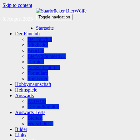
Skip to content
Toggle navigation
8. August 2026
Startseite
Der Fanclub
Der Fanclub
Mitglieder
Berichte
BierWölfe meets…
Termine
Auswärtsfahrten
Formulare
Sponsoren
Hobbymannschaft
Heimspiele
Auswärts
Auswärts
Groundhopping
Auswärts-Tests
Biertest
Wurschdtests
Bilder
Links