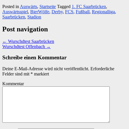
Posted in
Auswärts
,
Startseite
Tagged
1. FC Saarbrücken
,
Auswärtsspiel
,
BierWölfe
,
Derby
,
FCS
,
Fußball
,
Regionalliga
,
Saarbrücken
,
Stadion
Post navigation
←
Wurschdtest Saarbrücken
Wurschdtest Offenbach
→
Schreibe einen Kommentar
Deine E-Mail-Adresse wird nicht veröffentlicht.
Erforderliche
Felder sind mit
*
markiert
Kommentar